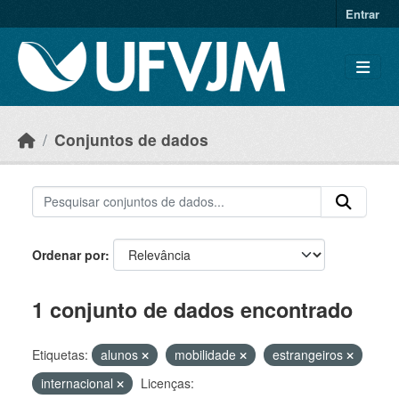
Skip to main content
Entrar
Conjuntos de dados
Ordenar por
1 conjunto de dados encontrado
Etiquetas:
alunos
mobilidade
estrangeiros
internacional
Licenças: