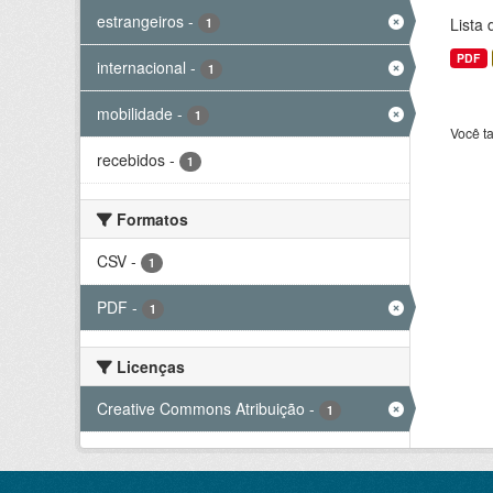
estrangeiros
-
Lista
1
PDF
internacional
-
1
mobilidade
-
1
Você t
recebidos
-
1
Formatos
CSV
-
1
PDF
-
1
Licenças
Creative Commons Atribuição
-
1