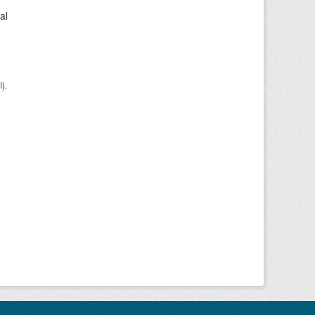
al
I
).