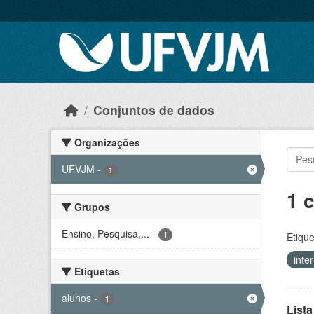
Skip to main content
Conjuntos de dados
Organizações
UFVJM
-
1
1 
Grupos
Ensino, Pesquisa,...
-
1
Etique
inte
Etiquetas
alunos
-
1
Lista