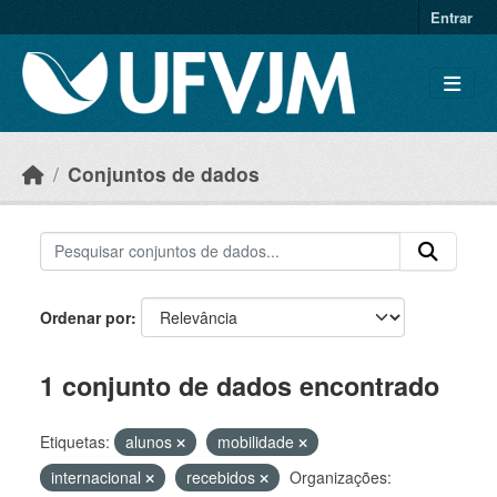
Skip to main content
Entrar
Conjuntos de dados
Ordenar por
1 conjunto de dados encontrado
Etiquetas:
alunos
mobilidade
internacional
recebidos
Organizações: