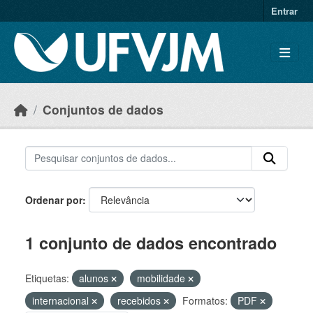
Skip to main content
Entrar
Conjuntos de dados
Ordenar por
1 conjunto de dados encontrado
Etiquetas:
alunos
mobilidade
internacional
recebidos
Formatos:
PDF