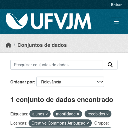
Skip to main content
Entrar
Conjuntos de dados
Ordenar por
1 conjunto de dados encontrado
Etiquetas:
alunos
mobilidade
recebidos
Licenças:
Creative Commons Atribuição
Grupos: