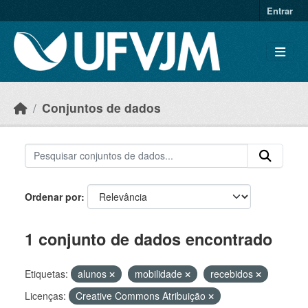
Skip to main content
Entrar
Conjuntos de dados
Ordenar por
1 conjunto de dados encontrado
Etiquetas:
alunos
mobilidade
recebidos
Licenças:
Creative Commons Atribuição