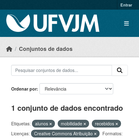
Skip to main content
Entrar
Conjuntos de dados
Ordenar por
1 conjunto de dados encontrado
Etiquetas:
alunos
mobilidade
recebidos
Licenças:
Creative Commons Atribuição
Formatos: