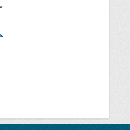
al
I
).