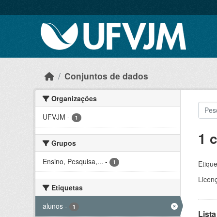
Skip to main content
Conjuntos de dados
Organizações
UFVJM
-
1
1 
Grupos
Ensino, Pesquisa,...
-
1
Etique
Licen
Etiquetas
alunos
-
1
Lista