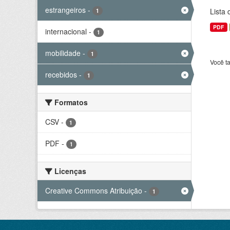
estrangeiros
-
Lista
1
PDF
internacional
-
1
mobilidade
-
1
Você t
recebidos
-
1
Formatos
CSV
-
1
PDF
-
1
Licenças
Creative Commons Atribuição
-
1