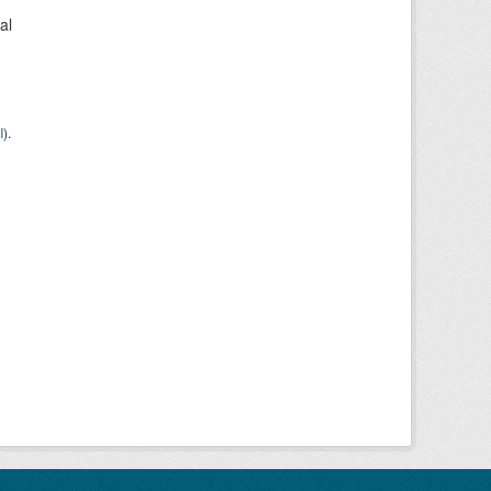
al
I
).