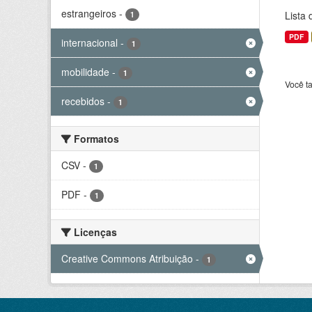
estrangeiros
-
Lista
1
PDF
internacional
-
1
mobilidade
-
1
Você t
recebidos
-
1
Formatos
CSV
-
1
PDF
-
1
Licenças
Creative Commons Atribuição
-
1