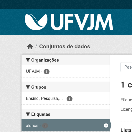
Skip to main content
Conjuntos de dados
Organizações
UFVJM
-
1
1 
Grupos
Ensino, Pesquisa,...
-
1
Etique
Licen
Etiquetas
alunos
-
1
Lista