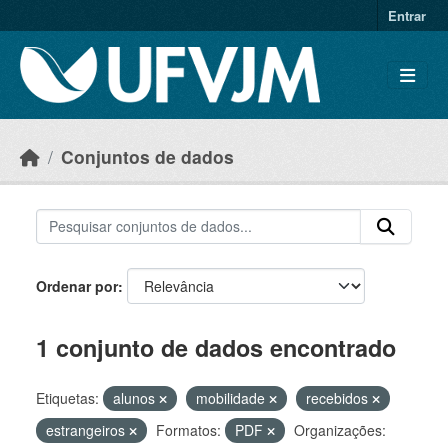
Skip to main content
Entrar
Conjuntos de dados
Ordenar por
1 conjunto de dados encontrado
Etiquetas:
alunos
mobilidade
recebidos
estrangeiros
Formatos:
PDF
Organizações: