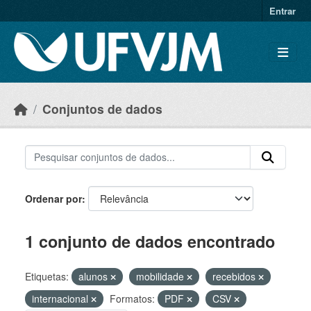
Skip to main content
Entrar
Conjuntos de dados
Ordenar por
1 conjunto de dados encontrado
Etiquetas:
alunos
mobilidade
recebidos
internacional
Formatos:
PDF
CSV