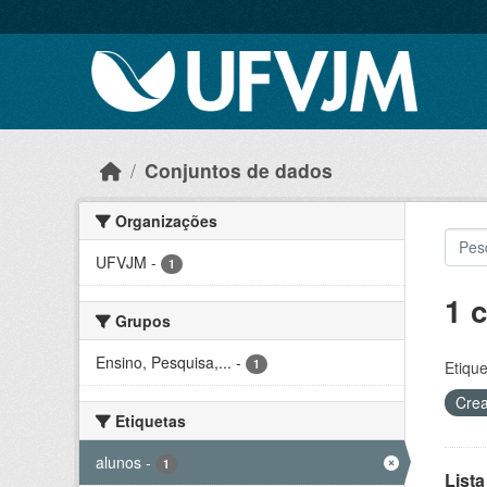
Skip to main content
Conjuntos de dados
Organizações
UFVJM
-
1
1 
Grupos
Ensino, Pesquisa,...
-
1
Etique
Crea
Etiquetas
alunos
-
1
Lista