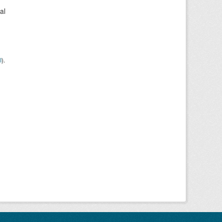
al
I
).