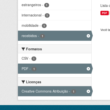
estrangeiros
-
Lista
1
PDF
internacional
-
1
mobilidade
-
1
Você t
recebidos
-
1
Formatos
CSV
-
1
PDF
-
1
Licenças
Creative Commons Atribuição
-
1