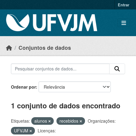
Skip to main content
Entrar
Conjuntos de dados
Ordenar por
1 conjunto de dados encontrado
Etiquetas:
alunos
recebidos
Organizações:
UFVJM
Licenças: