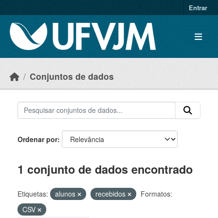
Skip to main content
Entrar
Conjuntos de dados
Ordenar por
1 conjunto de dados encontrado
Etiquetas:
alunos
recebidos
Formatos:
CSV