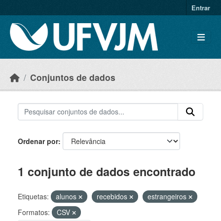
Skip to main content
Entrar
Conjuntos de dados
Ordenar por
1 conjunto de dados encontrado
Etiquetas:
alunos
recebidos
estrangeiros
Formatos:
CSV