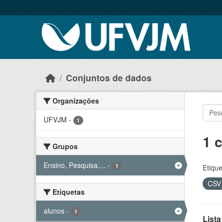
Skip to main content
Conjuntos de dados
Organizações
UFVJM
-
1
1 
Grupos
Ensino, Pesquisa,...
-
1
Etique
CS
Etiquetas
alunos
-
1
Lista