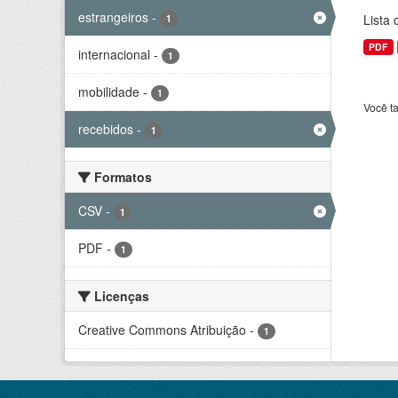
estrangeiros
-
Lista
1
PDF
internacional
-
1
mobilidade
-
1
Você t
recebidos
-
1
Formatos
CSV
-
1
PDF
-
1
Licenças
Creative Commons Atribuição
-
1