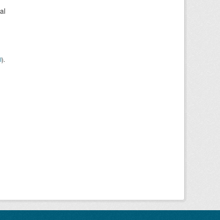
al
I
).