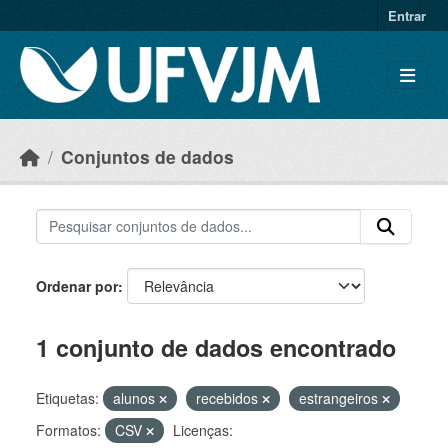
Skip to main content
Entrar
Conjuntos de dados
Ordenar por
1 conjunto de dados encontrado
Etiquetas:
alunos
recebidos
estrangeiros
Formatos:
CSV
Licenças: