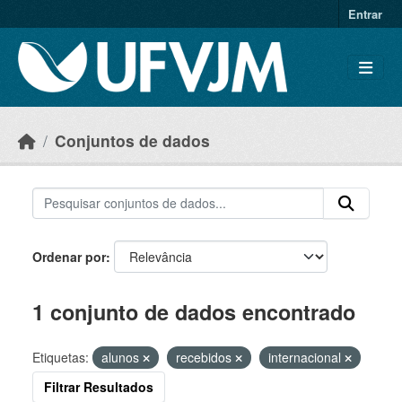
Skip to main content
Entrar
Conjuntos de dados
Ordenar por
1 conjunto de dados encontrado
Etiquetas:
alunos
recebidos
internacional
Filtrar Resultados