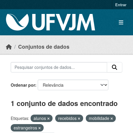
Skip to main content
Entrar
Conjuntos de dados
Ordenar por
1 conjunto de dados encontrado
Etiquetas:
alunos
recebidos
mobilidade
estrangeiros