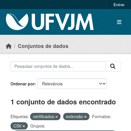
Skip to main content
Entrar
Conjuntos de dados
Ordenar por
1 conjunto de dados encontrado
Etiquetas:
certificados
extensão
Formatos:
CSV
Grupos: