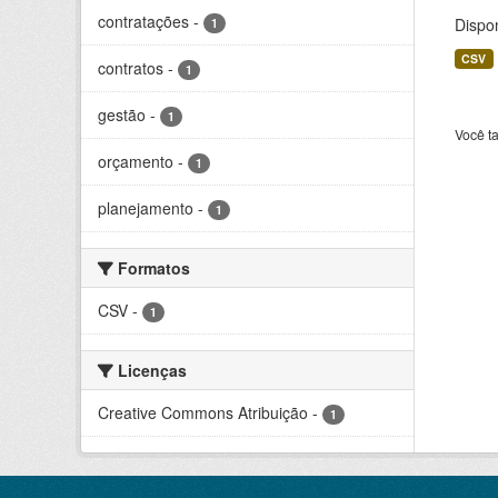
contratações
-
Dispo
1
CSV
contratos
-
1
gestão
-
1
Você t
orçamento
-
1
planejamento
-
1
Formatos
CSV
-
1
Licenças
Creative Commons Atribuição
-
1