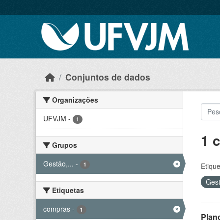
Skip to main content
Conjuntos de dados
Organizações
UFVJM
-
1
1 
Grupos
Gestão,...
-
1
Etique
Gest
Etiquetas
compras
-
1
Plan