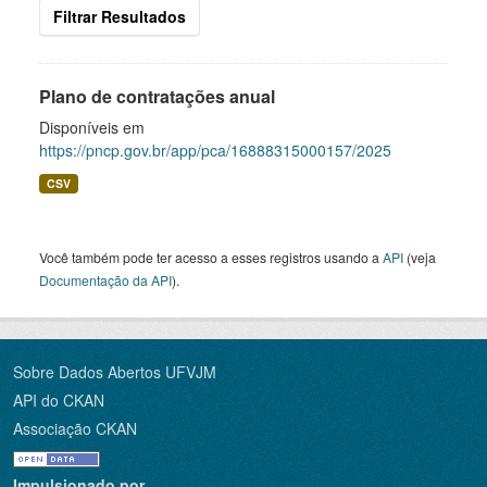
Filtrar Resultados
Plano de contratações anual
Disponíveis em
https://pncp.gov.br/app/pca/16888315000157/2025
CSV
Você também pode ter acesso a esses registros usando a
API
(veja
Documentação da API
).
Sobre Dados Abertos UFVJM
API do CKAN
Associação CKAN
Impulsionado por