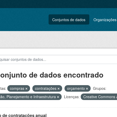
Conjuntos de dados
Organizações
conjunto de dados encontrado
tas:
compras
contratações
orçamento
Grupos:
ão, Planejamento e Infraestrutura
Licenças:
Creative Commons A
o de contratações anual