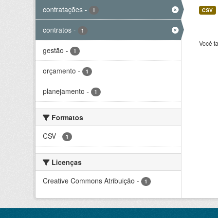
contratações
-
1
CSV
contratos
-
1
Você t
gestão
-
1
orçamento
-
1
planejamento
-
1
Formatos
CSV
-
1
Licenças
Creative Commons Atribuição
-
1