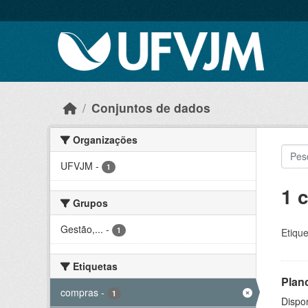
Skip to main content
Conjuntos de dados
Organizações
UFVJM
-
1
1 
Grupos
Gestão,...
-
1
Etique
Etiquetas
Plan
compras
-
1
Dispo