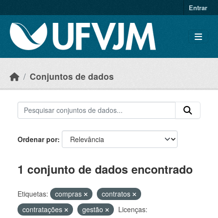
Skip to main content
Entrar
Conjuntos de dados
Ordenar por
1 conjunto de dados encontrado
Etiquetas:
compras
contratos
contratações
gestão
Licenças: