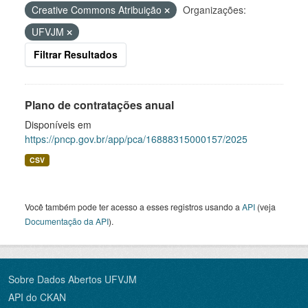
Creative Commons Atribuição
Organizações:
UFVJM
Filtrar Resultados
Plano de contratações anual
Disponíveis em
https://pncp.gov.br/app/pca/16888315000157/2025
CSV
Você também pode ter acesso a esses registros usando a
API
(veja
Documentação da API
).
Sobre Dados Abertos UFVJM
API do CKAN