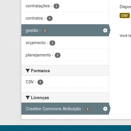
contratações
-
Dispo
1
CSV
contratos
-
1
gestão
-
1
Você t
orçamento
-
1
planejamento
-
1
Formatos
CSV
-
1
Licenças
Creative Commons Atribuição
-
1