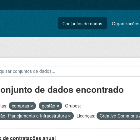
Conjuntos de dados
Organizações
conjunto de dados encontrado
tas:
compras
gestão
Grupos:
ão, Planejamento e Infraestrutura
Licenças:
Creative Commons A
o de contratações anual