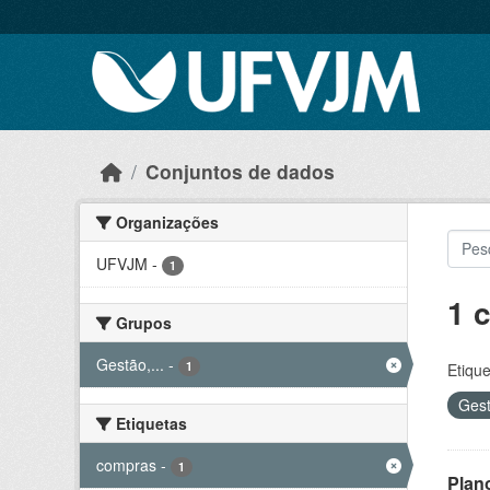
Skip to main content
Conjuntos de dados
Organizações
UFVJM
-
1
1 
Grupos
Gestão,...
-
1
Etique
Gest
Etiquetas
compras
-
1
Plan