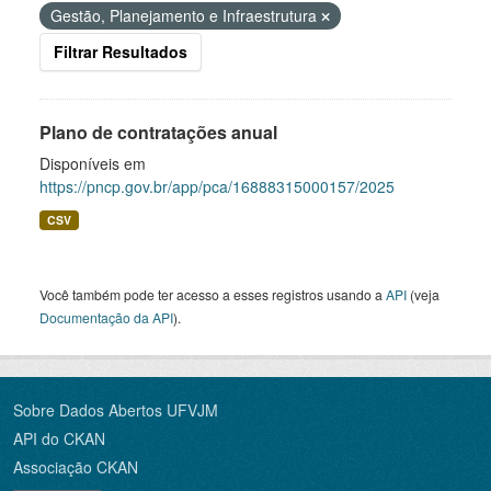
Gestão, Planejamento e Infraestrutura
Filtrar Resultados
Plano de contratações anual
Disponíveis em
https://pncp.gov.br/app/pca/16888315000157/2025
CSV
Você também pode ter acesso a esses registros usando a
API
(veja
Documentação da API
).
Sobre Dados Abertos UFVJM
API do CKAN
Associação CKAN