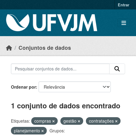
Skip to main content
Entrar
Conjuntos de dados
Ordenar por
1 conjunto de dados encontrado
Etiquetas:
compras
gestão
contratações
planejamento
Grupos: