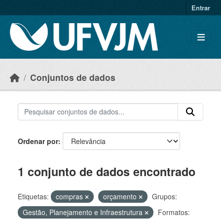
Skip to main content
Entrar
Conjuntos de dados
Ordenar por
1 conjunto de dados encontrado
Etiquetas:
compras
orçamento
Grupos:
Gestão, Planejamento e Infraestrutura
Formatos: