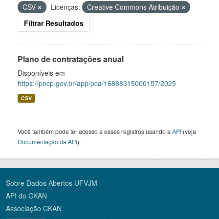
CSV
Licenças:
Creative Commons Atribuição
Filtrar Resultados
Plano de contratações anual
Disponíveis em
https://pncp.gov.br/app/pca/16888315000157/2025
CSV
Você também pode ter acesso a esses registros usando a
API
(veja
Documentação da API
).
Sobre Dados Abertos UFVJM
API do CKAN
Associação CKAN