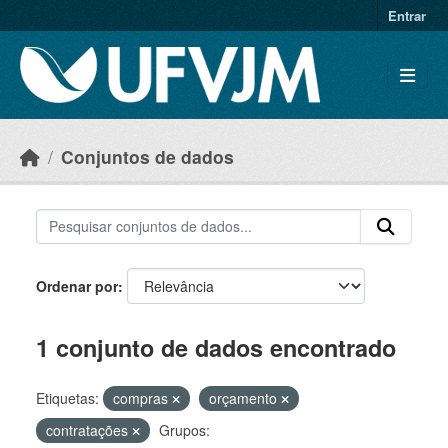
Skip to main content
Entrar
Conjuntos de dados
Ordenar por
1 conjunto de dados encontrado
Etiquetas:
compras
orçamento
contratações
Grupos: