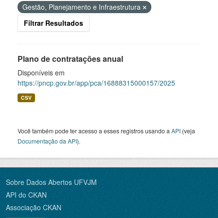
Gestão, Planejamento e Infraestrutura
Filtrar Resultados
Plano de contratações anual
Disponíveis em
https://pncp.gov.br/app/pca/16888315000157/2025
CSV
Você também pode ter acesso a esses registros usando a
API
(veja
Documentação da API
).
Sobre Dados Abertos UFVJM
API do CKAN
Associação CKAN