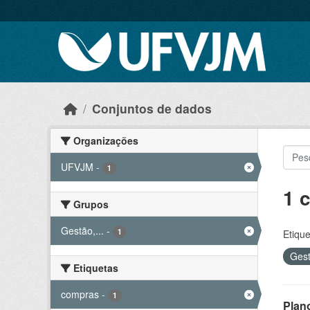
Skip to main content
Conjuntos de dados
Organizações
UFVJM
-
1
1 
Grupos
Gestão,...
-
1
Etique
Gest
Etiquetas
compras
-
1
Plan