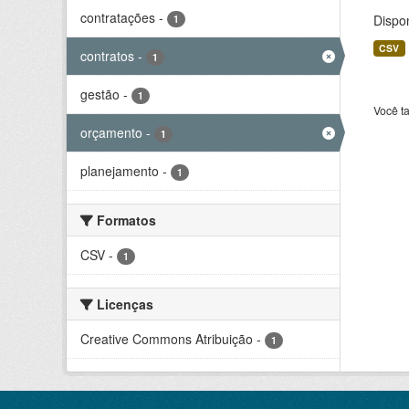
contratações
-
Dispo
1
CSV
contratos
-
1
gestão
-
1
Você t
orçamento
-
1
planejamento
-
1
Formatos
CSV
-
1
Licenças
Creative Commons Atribuição
-
1