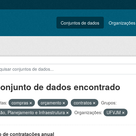
Conjuntos de dados
Organizações
conjunto de dados encontrado
tas:
compras
orçamento
contratos
Grupos:
ão, Planejamento e Infraestrutura
Organizações:
UFVJM
o de contratações anual