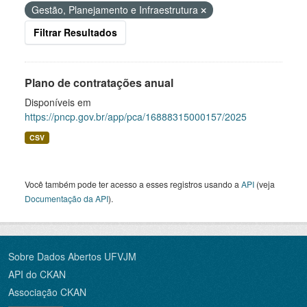
Gestão, Planejamento e Infraestrutura
Filtrar Resultados
Plano de contratações anual
Disponíveis em
https://pncp.gov.br/app/pca/16888315000157/2025
CSV
Você também pode ter acesso a esses registros usando a
API
(veja
Documentação da API
).
Sobre Dados Abertos UFVJM
API do CKAN
Associação CKAN