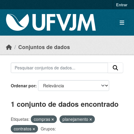
Skip to main content
Entrar
Conjuntos de dados
Ordenar por
1 conjunto de dados encontrado
Etiquetas:
compras
planejamento
contratos
Grupos: