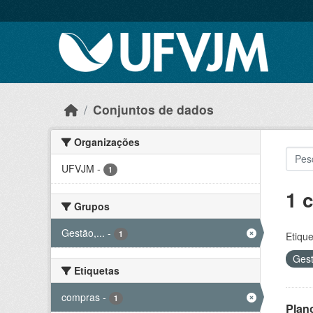
Skip to main content
Conjuntos de dados
Organizações
UFVJM
-
1
1 
Grupos
Gestão,...
-
1
Etique
Gest
Etiquetas
compras
-
1
Plan