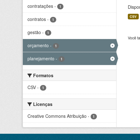
contratações
-
Dispo
1
CSV
contratos
-
1
gestão
-
1
Você t
orçamento
-
1
planejamento
-
1
Formatos
CSV
-
1
Licenças
Creative Commons Atribuição
-
1