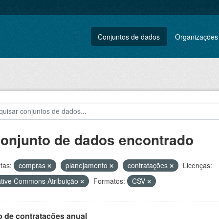
Conjuntos de dados
Organizações
conjunto de dados encontrado
tas:
compras
planejamento
contratações
Licenças:
tive Commons Atribuição
Formatos:
CSV
o de contratações anual