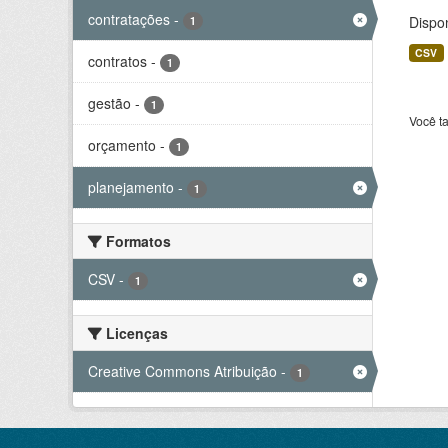
contratações
-
Dispo
1
CSV
contratos
-
1
gestão
-
1
Você t
orçamento
-
1
planejamento
-
1
Formatos
CSV
-
1
Licenças
Creative Commons Atribuição
-
1