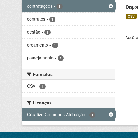
contratações
-
Dispo
1
CSV
contratos
-
1
gestão
-
1
Você t
orçamento
-
1
planejamento
-
1
Formatos
CSV
-
1
Licenças
Creative Commons Atribuição
-
1