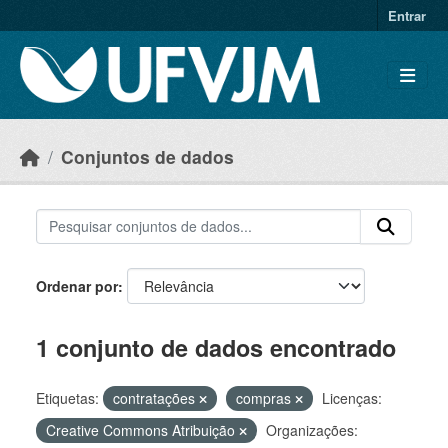
Skip to main content
Entrar
Conjuntos de dados
Ordenar por
1 conjunto de dados encontrado
Etiquetas:
contratações
compras
Licenças:
Creative Commons Atribuição
Organizações: