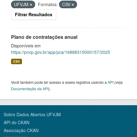
UFVJM
Formatos:
CSV
Filtrar Resultados
Plano de contratações anual
Disponíveis em
https://pncp.gov.br/app/pca/16888315000157/2025
CSV
Você também pode ter acesso a esses registros usando a
API
(veja
Documentação da API
).
Sobre Dados Abertos UFVJM
API do CKAN
Associação CKAN