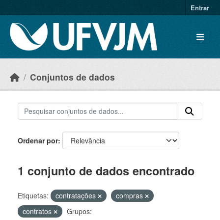
Skip to main content
Entrar
Conjuntos de dados
Ordenar por
1 conjunto de dados encontrado
Etiquetas:
contratações
compras
contratos
Grupos: