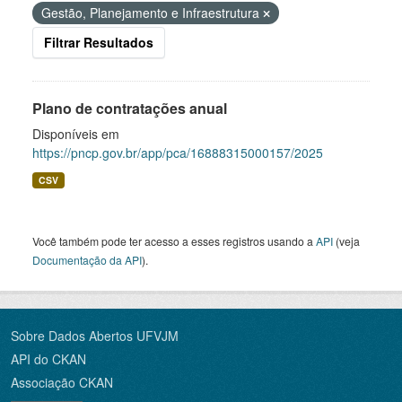
Gestão, Planejamento e Infraestrutura
Filtrar Resultados
Plano de contratações anual
Disponíveis em
https://pncp.gov.br/app/pca/16888315000157/2025
CSV
Você também pode ter acesso a esses registros usando a
API
(veja
Documentação da API
).
Sobre Dados Abertos UFVJM
API do CKAN
Associação CKAN