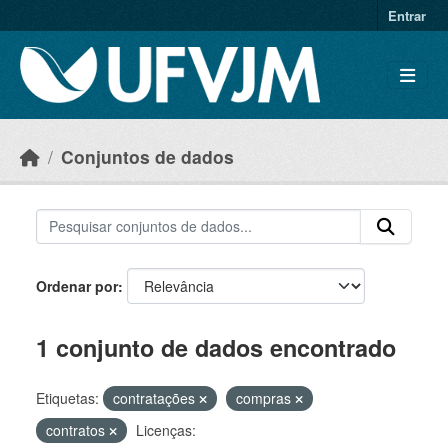
Skip to main content
Entrar
Conjuntos de dados
Ordenar por
1 conjunto de dados encontrado
Etiquetas:
contratações
compras
contratos
Licenças: