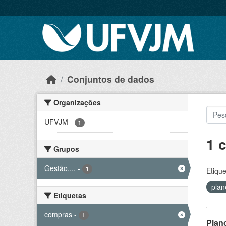
Skip to main content
Conjuntos de dados
Organizações
UFVJM
-
1
1 
Grupos
Gestão,...
-
1
Etique
pla
Etiquetas
compras
-
1
Plan