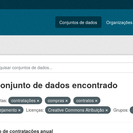
Conjuntos de dados
Organizações
conjunto de dados encontrado
tas:
contratações
compras
contratos
nejamento
Licenças:
Creative Commons Atribuição
Grupos:
o de contratações anual