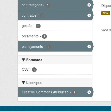
contratações
-
Dispo
1
CSV
contratos
-
1
gestão
-
1
Você t
orçamento
-
1
planejamento
-
1
Formatos
CSV
-
1
Licenças
Creative Commons Atribuição
-
1