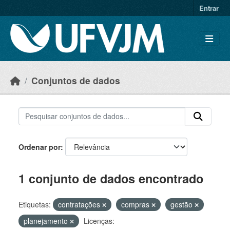
Skip to main content
Entrar
Conjuntos de dados
Ordenar por
1 conjunto de dados encontrado
Etiquetas:
contratações
compras
gestão
planejamento
Licenças: