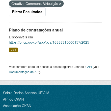
Creative Commons Atribuição
Filtrar Resultados
Plano de contratações anual
Disponíveis em
https://pncp.gov.br/app/pca/16888315000157/2025
CSV
Você também pode ter acesso a esses registros usando a
API
(veja
Documentação da API
).
Sobre Dados Abertos UFVJM
API do CKAN
Associação CKAN