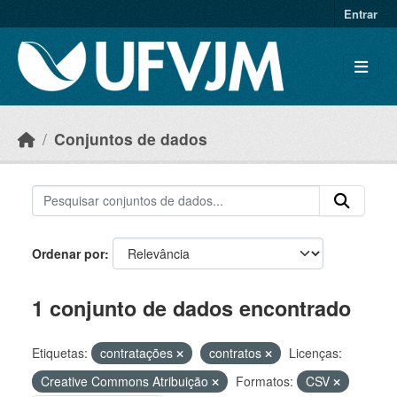
Skip to main content
Entrar
Conjuntos de dados
Ordenar por
1 conjunto de dados encontrado
Etiquetas:
contratações
contratos
Licenças:
Creative Commons Atribuição
Formatos:
CSV