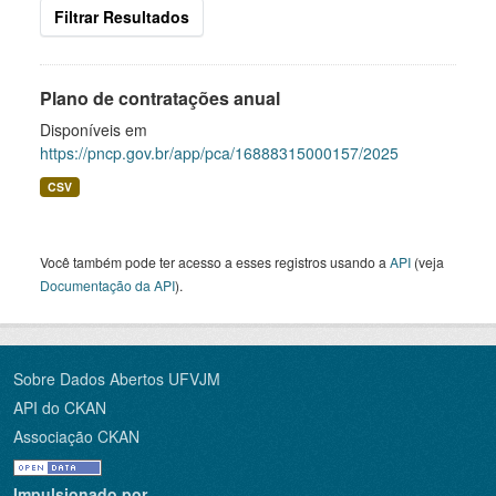
Filtrar Resultados
Plano de contratações anual
Disponíveis em
https://pncp.gov.br/app/pca/16888315000157/2025
CSV
Você também pode ter acesso a esses registros usando a
API
(veja
Documentação da API
).
Sobre Dados Abertos UFVJM
API do CKAN
Associação CKAN
Impulsionado por