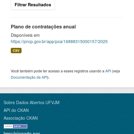
Filtrar Resultados
Plano de contratações anual
Disponíveis em
https://pncp.gov.br/app/pca/16888315000157/2025
CSV
Você também pode ter acesso a esses registros usando a
API
(veja
Documentação da API
).
Sobre Dados Abertos UFVJM
API do CKAN
Associação CKAN
Impulsionado por