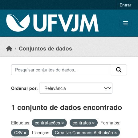
Skip to main content
Entrar
Conjuntos de dados
Ordenar por
1 conjunto de dados encontrado
Etiquetas:
contratações
contratos
Formatos:
CSV
Licenças:
Creative Commons Atribuição