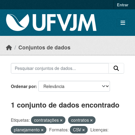
Skip to main content
Entrar
Conjuntos de dados
Ordenar por
1 conjunto de dados encontrado
Etiquetas:
contratações
contratos
planejamento
Formatos:
CSV
Licenças: