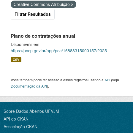
Creative Commons Atribuição
Filtrar Resultados
Plano de contratações anual
Disponíveis em
https://pncp.gov.br/app/pca/16888315000157/2025
CSV
Você também pode ter acesso a esses registros usando a
API
(veja
Documentação da API
).
Sobre Dados Abertos UFVJM
API do CKAN
Associação CKAN