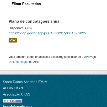
Filtrar Resultados
Plano de contratações anual
Disponíveis em
https://pncp.gov.br/app/pca/16888315000157/2025
CSV
Você também pode ter acesso a esses registros usando a
API
(veja
Documentação da API
).
Sobre Dados Abertos UFVJM
API do CKAN
Associação CKAN
Impulsionado por