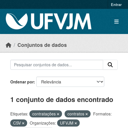
Skip to main content
Entrar
Conjuntos de dados
Ordenar por
1 conjunto de dados encontrado
Etiquetas:
contratações
contratos
Formatos:
CSV
Organizações:
UFVJM