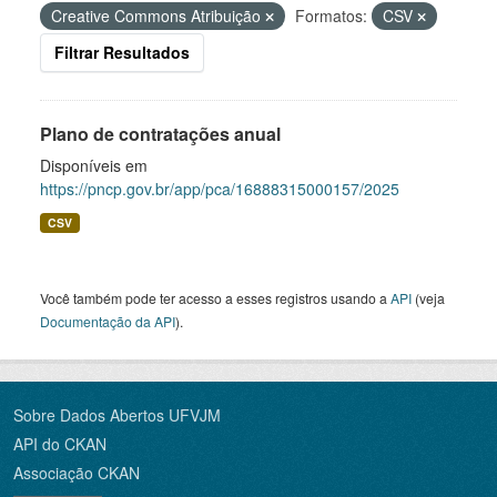
Creative Commons Atribuição
Formatos:
CSV
Filtrar Resultados
Plano de contratações anual
Disponíveis em
https://pncp.gov.br/app/pca/16888315000157/2025
CSV
Você também pode ter acesso a esses registros usando a
API
(veja
Documentação da API
).
Sobre Dados Abertos UFVJM
API do CKAN
Associação CKAN