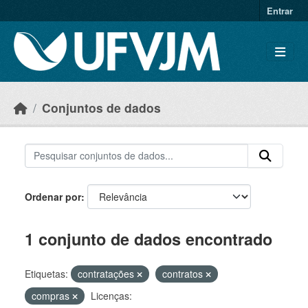
Skip to main content
Entrar
Conjuntos de dados
Ordenar por
1 conjunto de dados encontrado
Etiquetas:
contratações
contratos
compras
Licenças: