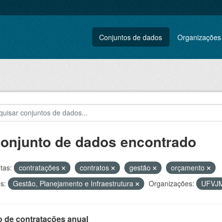
Conjuntos de dados
Organizações
conjunto de dados encontrado
tas:
contratações
contratos
gestão
orçamento
s:
Gestão, Planejamento e Infraestrutura
Organizações:
UFVJ
o de contratações anual