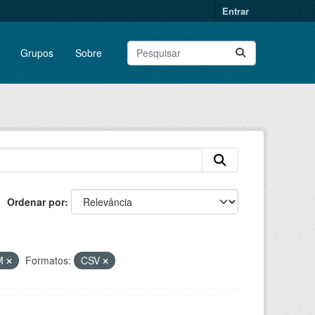
Entrar
Grupos
Sobre
Ordenar por
M
Formatos:
CSV