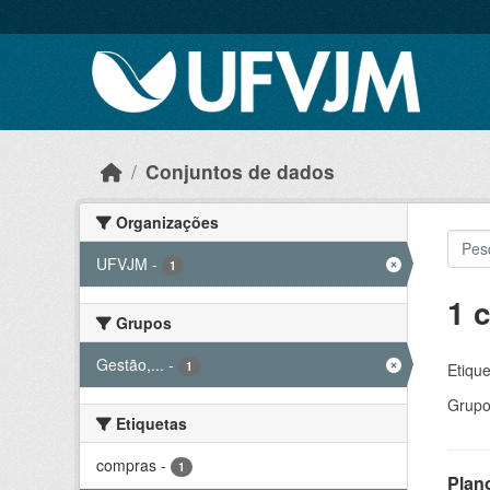
Skip to main content
Conjuntos de dados
Organizações
UFVJM
-
1
1 
Grupos
Gestão,...
-
1
Etique
Grupo
Etiquetas
compras
-
1
Plan