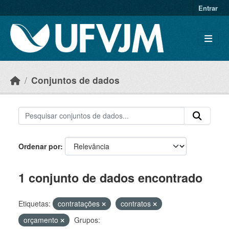
Skip to main content
Entrar
Conjuntos de dados
Ordenar por
1 conjunto de dados encontrado
Etiquetas:
contratações
contratos
orçamento
Grupos: