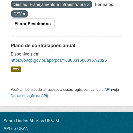
Gestão, Planejamento e Infraestrutura
Formatos:
CSV
Filtrar Resultados
Plano de contratações anual
Disponíveis em
https://pncp.gov.br/app/pca/16888315000157/2025
CSV
Você também pode ter acesso a esses registros usando a
API
(veja
Documentação da API
).
Sobre Dados Abertos UFVJM
API do CKAN