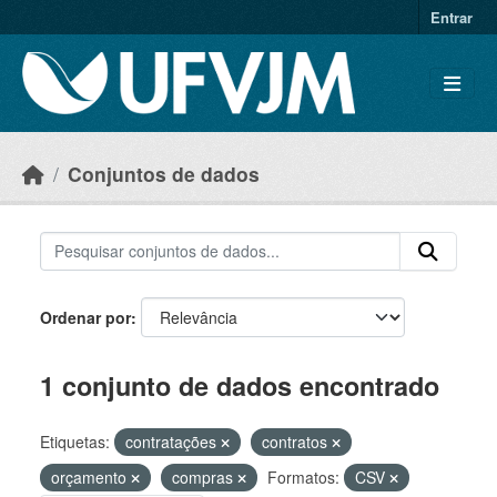
Skip to main content
Entrar
Conjuntos de dados
Ordenar por
1 conjunto de dados encontrado
Etiquetas:
contratações
contratos
orçamento
compras
Formatos:
CSV