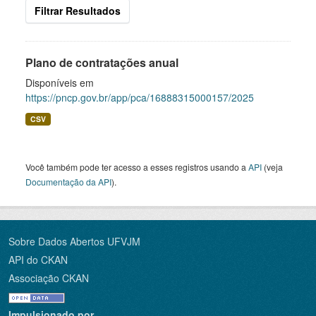
Filtrar Resultados
Plano de contratações anual
Disponíveis em
https://pncp.gov.br/app/pca/16888315000157/2025
CSV
Você também pode ter acesso a esses registros usando a
API
(veja
Documentação da API
).
Sobre Dados Abertos UFVJM
API do CKAN
Associação CKAN
Impulsionado por