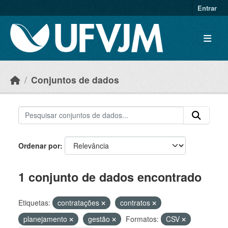
Skip to main content
Entrar
Conjuntos de dados
Ordenar por
1 conjunto de dados encontrado
Etiquetas:
contratações
contratos
planejamento
gestão
Formatos:
CSV