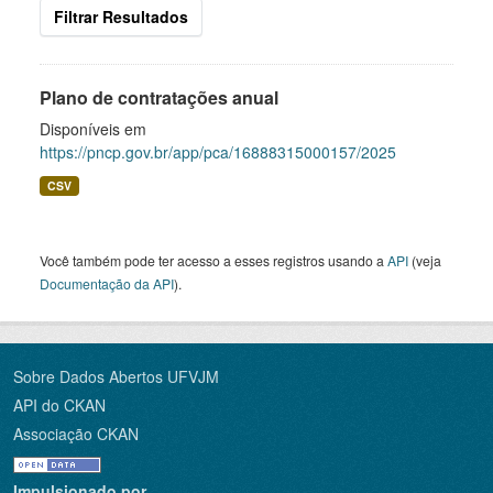
Filtrar Resultados
Plano de contratações anual
Disponíveis em
https://pncp.gov.br/app/pca/16888315000157/2025
CSV
Você também pode ter acesso a esses registros usando a
API
(veja
Documentação da API
).
Sobre Dados Abertos UFVJM
API do CKAN
Associação CKAN
Impulsionado por