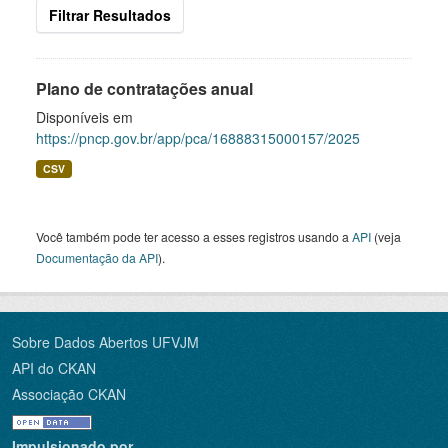
Filtrar Resultados
Plano de contratações anual
Disponíveis em
https://pncp.gov.br/app/pca/16888315000157/2025
CSV
Você também pode ter acesso a esses registros usando a
API
(veja
Documentação da API
).
Sobre Dados Abertos UFVJM
API do CKAN
Associação CKAN
Impulsionado por