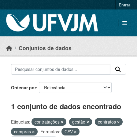
Skip to main content
Entrar
Conjuntos de dados
Ordenar por
1 conjunto de dados encontrado
Etiquetas:
contratações
gestão
contratos
compras
Formatos:
CSV