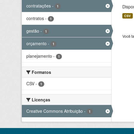
contratações
-
Dispo
1
CSV
contratos
-
1
gestão
-
1
Você t
orçamento
-
1
planejamento
-
1
Formatos
CSV
-
1
Licenças
Creative Commons Atribuição
-
1