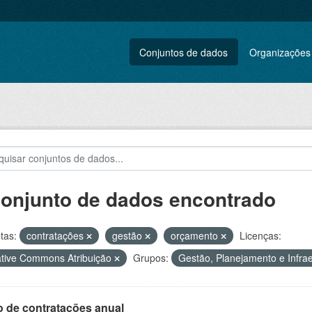
Conjuntos de dados
Organizações
conjunto de dados encontrado
tas:
contratações
gestão
orçamento
Licenças:
tive Commons Atribuição
Grupos:
Gestão, Planejamento e Infra
o de contratações anual