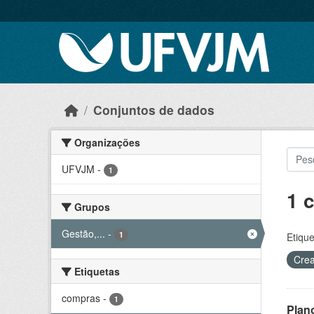
Skip to main content
Conjuntos de dados
Organizações
UFVJM
-
1
1 
Grupos
Gestão,...
-
1
Etique
Crea
Etiquetas
compras
-
1
Plan